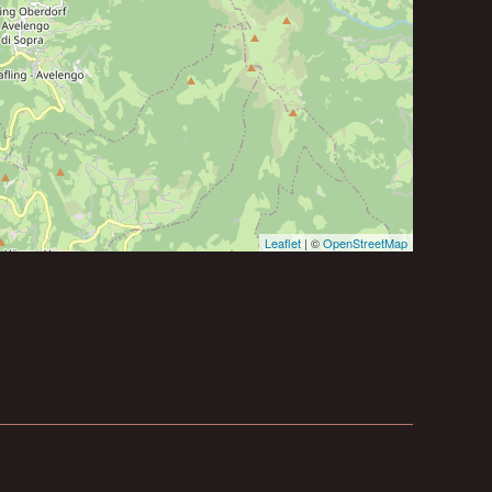
Leaflet
| ©
OpenStreetMap