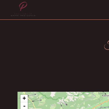
F
+
-